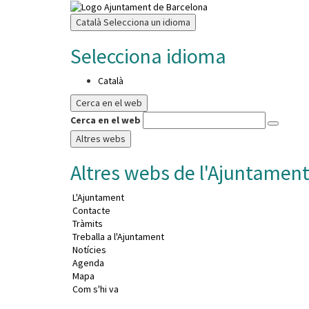
Català
Selecciona un idioma
Selecciona idioma
Català
Cerca en el web
Cerca en el web
Altres webs
Altres webs de l'Ajuntamen
L'Ajuntament
Contacte
Tràmits
Treballa a l'Ajuntament
Notícies
Agenda
Mapa
Com s'hi va